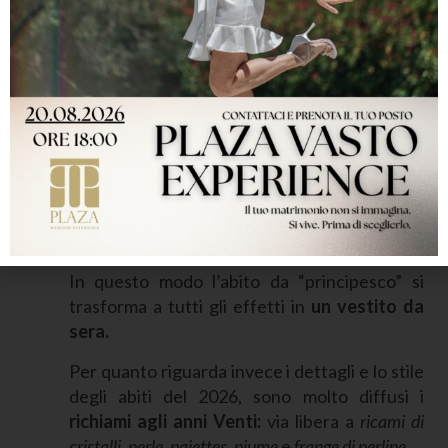
Ecco perché
l’abito da sposa oggi è
componibile e trasformabile,
per sfoggiare
un look perfetto in ogni momento della
giornata.
Per esempio, è molto in voga la sopragonna,
che aggiunge volume ad abiti aderenti in stile
sirena e che può essere staccata durante i
festeggiamenti per ballare e muoversi in
libertà.
In questo modo l’abito da “principesco” si
trasforma a tutti gli effetti in
un vestito da
sera.
Per quanto riguarda invece i dettagli e lo stile
degli abiti del 2026, sono molto diffusi i
richiami agli anni Venti:
via libera a
ricami di
cristalli
,
perle
,
paiettes
,
piume
e
frange di perline
.