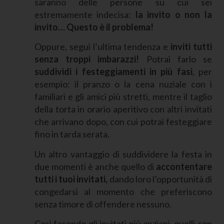
saranno delle persone su cui sei
estremamente indecisa:
la invito o non la
invito… Questo è il problema!
Oppure, segui l’ultima tendenza e
inviti tutti
senza troppi imbarazzi!
Potrai farlo se
suddividi i festeggiamenti in più fasi
, per
esempio: il pranzo o la cena nuziale con i
familiari e gli amici più stretti, mentre il taglio
della torta in orario aperitivo con altri invitati
che arrivano dopo, con cui potrai festeggiare
fino in tarda serata.
Un altro vantaggio di suddividere la festa in
due momenti è anche quello di
accontentare
tutti i tuoi invitati,
dando loro l’opportunità di
congedarsi al momento che preferiscono
senza timore di offendere nessuno.
Così facendo gli invitati più anziani, quelli con