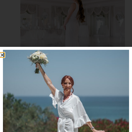
Il trend del momento vede il matrimonio
trasformarsi in
un party
a tutti gli effetti,
principalmente di tipo
serale.